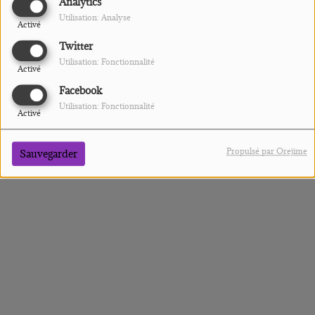
Analytics
Utilisation: Analyse
Activé
Twitter
Utilisation: Fonctionnalité
Activé
IL Y A 5 ANS
Facebook
EJR RADIO
Utilisation: Fonctionnalité
Activé
Propulsé par Orejime
Sauvegarder