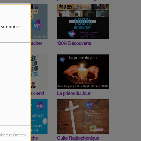
 sur notre
n Mot Peut en Cacher
100% Découverte
n Autre
a Pensée du week-end
La prière du Jour
lsé par Orejime
asteur du dimanche
Culte Radiophonique