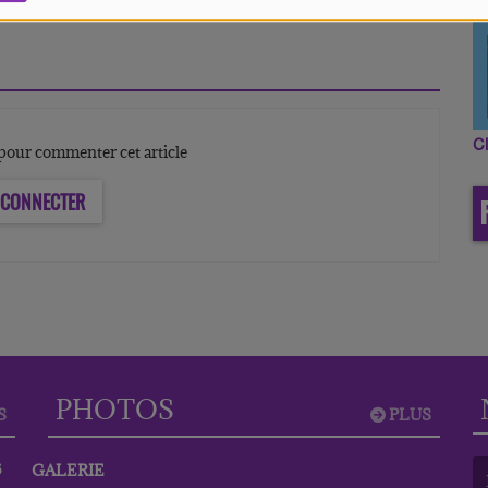
C
our commenter cet article
 CONNECTER
PHOTOS
S
PLUS
6
GALERIE