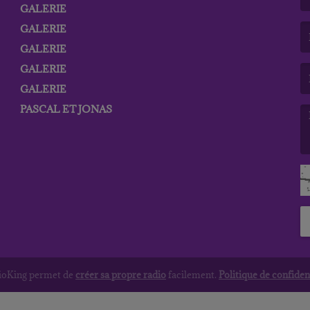
GALERIE
(L
GALERIE
GALERIE
(L
GALERIE
GALERIE
PASCAL ET JONAS
(L
dioKing permet de
créer sa propre radio
facilement.
Politique de confident