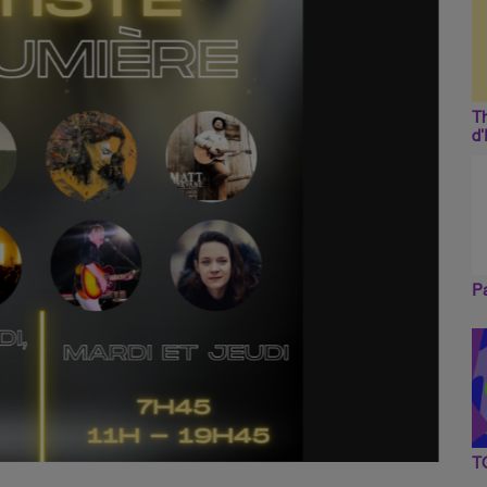
Th
d
Pa
T