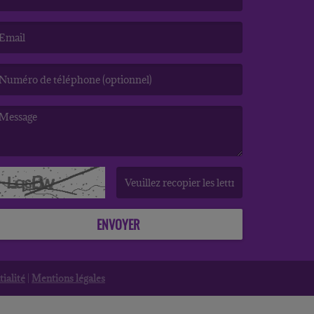
e nom est obligatoire. )
’email est obligatoire. )
e message est obligatoire. )
(Captcha invalide. )
ENVOYER
ialité
|
Mentions légales