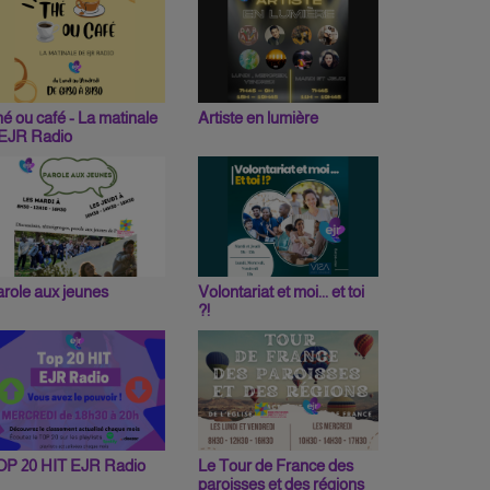
é ou café - La matinale
Artiste en lumière
'EJR Radio
role aux jeunes
Volontariat et moi... et toi
?!
OP 20 HIT EJR Radio
Le Tour de France des
paroisses et des régions