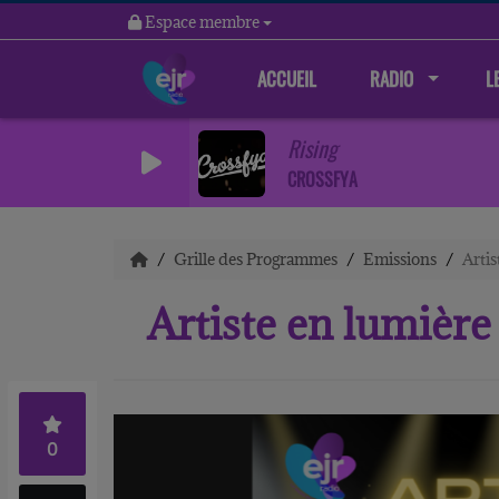
Espace membre
ACCUEIL
RADIO
L
Rising
CROSSFYA
Grille des Programmes
Emissions
Artis
Artiste en lumière
0