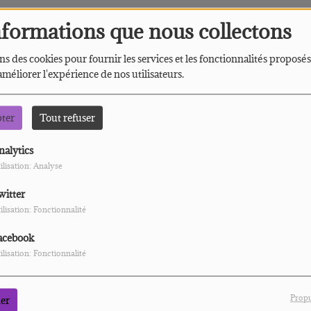
nformations que nous collectons
- 9h - 15h et 19h45
ns des cookies pour fournir les services et les fonctionnalités proposés
 améliorer l'expérience de nos utilisateurs.
5
U
U
pter
Tout refuser
istoire, leur inspiration et leur futur concert. Ponctués
te mis en lumière par Jonas
nalytics
ilisation: Analyse
witter
L
ilisation: Fonctionnalité
acebook
ilisation: Fonctionnalité
Propu
er
P