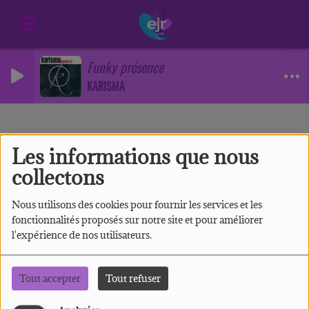
Funky présence
KARISMA
Artistes
RSS
Les informations que nous
Artistes
collectons
Nous utilisons des cookies pour fournir les services et les
fonctionnalités proposés sur notre site et pour améliorer
l'expérience de nos utilisateurs.
Tous
0-9
A
B
C
D
E
F
G
H
I
J
K
L
M
N
O
P
Q
R
S
T
U
V
W
Tout accepter
Tout refuser
X
Y
Z