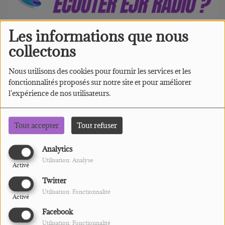
Les informations que nous
collectons
Nous utilisons des cookies pour fournir les services et les
fonctionnalités proposés sur notre site et pour améliorer
l'expérience de nos utilisateurs.
Tout accepter
Tout refuser
Analytics
Utilisation: Analyse
Activé
Twitter
Utilisation: Fonctionnalité
Activé
Vous savoir quand sont diffusées vos
Facebook
Utilisation: Fonctionnalité