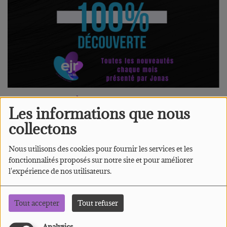
SAMEDI, DE 09:30 À 10:00
Les informations que nous
collectons
Chaque mois, Jonas vous fait partir à la
Nous utilisons des cookies pour fournir les services et les
découverte des nouveautées sur EJR
fonctionnalités proposés sur notre site et pour améliorer
Radio.
l'expérience de nos utilisateurs.
Au programme, présentation de 4
Tout accepter
Tout refuser
nouveautées, et de leurs artistes.